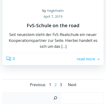
by
Hagemann
April 7, 2019
FvS-Schule on the road
Seit neuestem steht der FvS-Realschule ein neuer
Kooperationspartner zur Seite. Hierbei handelt es
sich um das […]
0
read more
Posts
Posts
Posts
Page
Page
Page
Previous
1
2
3
Next
navigation
navigation
navigati
Such