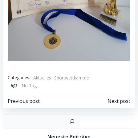
Categories:
Aktuelles
Sportwettkämpfe
Tags:
No Tag
Beitragsnavigation
Beitragsnav
Previous post
Next post
Such
Neueste Beiträge